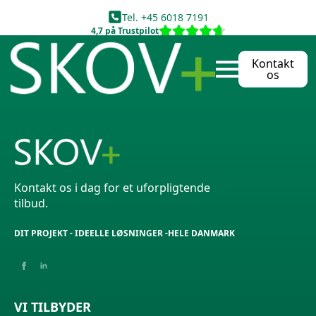
Tel. +45 6018 7191
4,7 på Trustpilot
Kontakt
Ring til os
Send mail
os
Kontakt os i dag for et uforpligtende
tilbud.
DIT PROJEKT - IDEELLE LØSNINGER -HELE DANMARK
VI TILBYDER