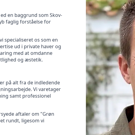
 Med en baggrund som Skov-
 faglig forståelse for
vi specialiseret os som en
rtise ud i private haver og
erfaring med at omdanne
ktlighed og æstetik.
er på alt fra de indledende
ningsarbejde. Vi varetager
ning samt professionel
ersyede aftaler om "Grøn
et rundt, ligesom vi