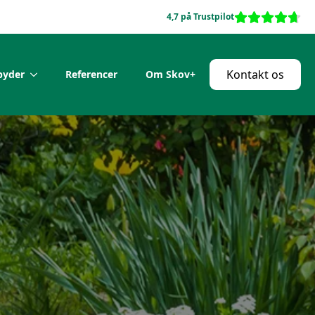
4,7 på Trustpilot
Kontakt os
lbyder
Referencer
Om Skov+