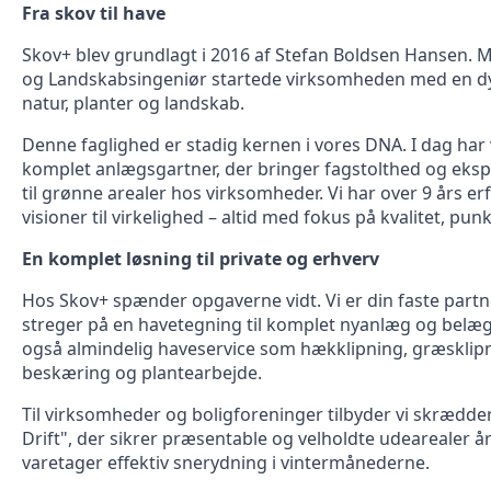
Fra skov til have
Skov+ blev grundlagt i 2016 af Stefan Boldsen Hansen.
og Landskabsingeniør startede virksomheden med en dyb
natur, planter og landskab.
Denne faglighed er stadig kernen i vores DNA. I dag har 
komplet anlægsgartner, der bringer fagstolthed og ekspe
til grønne arealer hos virksomheder. Vi har over 9 års 
visioner til virkelighed – altid med fokus på kvalitet, pun
En komplet løsning til private og erhverv
Hos Skov+ spænder opgaverne vidt. Vi er din faste partn
streger på en havetegning til komplet nyanlæg og belæg
også almindelig haveservice som hækklipning, græsklip
beskæring og plantearbejde.
Til virksomheder og boligforeninger tilbyder vi skrædd
Drift", der sikrer præsentable og velholdte udearealer år
varetager effektiv snerydning i vintermånederne.