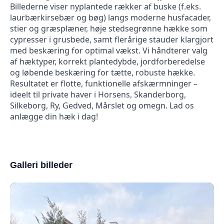
Billederne viser nyplantede rækker af buske (f.eks.
laurbærkirsebær og bøg) langs moderne husfacader,
stier og græsplæner, høje stedsegrønne hække som
cypresser i grusbede, samt flerårige stauder klargjort
med beskæring for optimal vækst. Vi håndterer valg
af hæktyper, korrekt plantedybde, jordforberedelse
og løbende beskæring for tætte, robuste hække.
Resultatet er flotte, funktionelle afskærmninger –
ideelt til private haver i Horsens, Skanderborg,
Silkeborg, Ry, Gedved, Mårslet og omegn. Lad os
anlægge din hæk i dag!
Galleri billeder