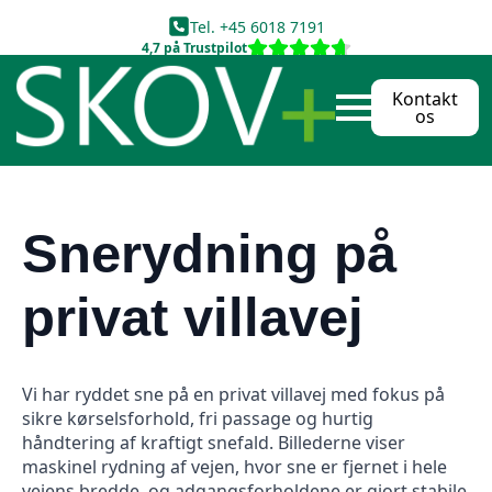
Tel. +45 6018 7191
4,7 på Trustpilot
Kontakt
os
Snerydning på
privat villavej
Vi har ryddet sne på en privat villavej med fokus på
sikre kørselsforhold, fri passage og hurtig
håndtering af kraftigt snefald. Billederne viser
maskinel rydning af vejen, hvor sne er fjernet i hele
vejens bredde, og adgangsforholdene er gjort stabile