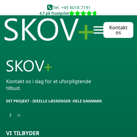
Tel. +45 6018 7191
4,7 på Trustpilot
Kontakt
Ring til os
Send mail
os
Kontakt os i dag for et uforpligtende
tilbud.
DIT PROJEKT - IDEELLE LØSNINGER -HELE DANMARK
VI TILBYDER